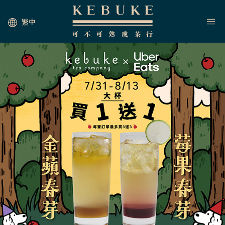
繁中
HOME
JOIN US
NEWS