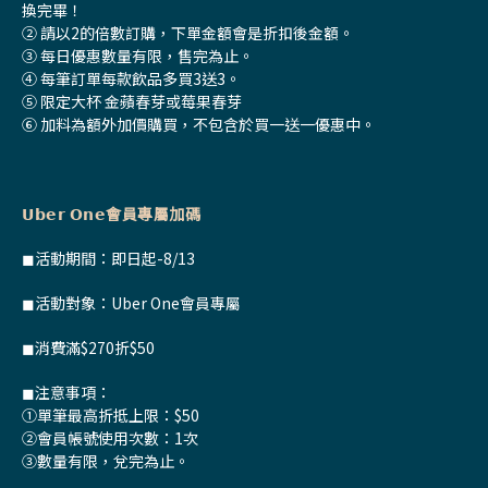
換完畢！
② 請以2的倍數訂購，下單金額會是折扣後金額。
③ 每日優惠數量有限，售完為止。
④ 每筆訂單每款飲品多買3送3。
⑤ 限定大杯 金蘋春芽或莓果春芽
⑥ 加料為額外加價購買，不包含於買一送一優惠中。
𝗨𝗯𝗲𝗿 𝗢𝗻𝗲會員專屬加碼
◼活動期間：即日起-8/13
◼活動對象：Uber One會員專屬
◼消費滿$270折$50
◼注意事項：
①單筆最高折抵上限：$50
②會員帳號使用次數：1次
③數量有限，兌完為止。