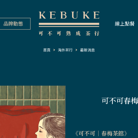
品牌動態
線上點餐
首頁
海外茶行
最新消息
可不可春梅茶館🍹 
《可不可｜春梅茶館》