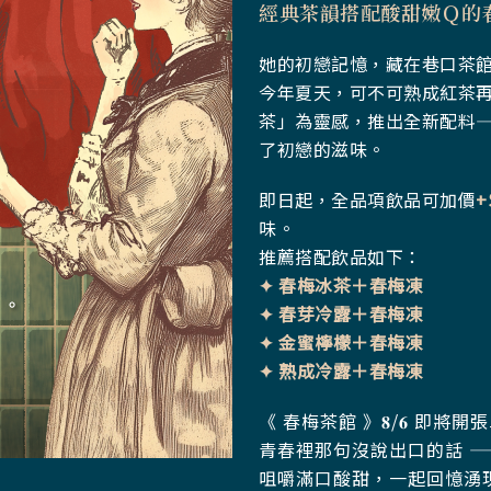
經典茶韻搭配酸甜嫩Ｑ的
她的初戀記憶，藏在巷口茶
今年夏天，可不可熟成紅茶
茶」為靈感，推出全新配料
了初戀的滋味。
即日起，全品項飲品可加價
+
味。
推薦搭配飲品如下：
✦ 春梅冰茶＋春梅凍
✦ 春芽冷露＋春梅凍
✦ 金蜜檸檬＋春梅凍
✦ 熟成冷露＋春梅凍
《 春梅茶館 》𝟖/𝟔 即將開張
青春裡那句沒說出口的話 —— 
咀嚼滿口酸甜，一起回憶湧