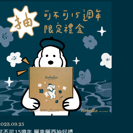
2023.09.25
可不可15週年 曬東曬西抽好禮