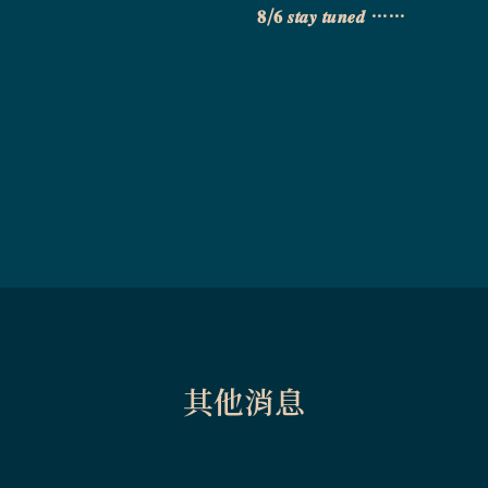
𝟖/𝟔 𝒔𝒕𝒂𝒚 𝒕𝒖𝒏𝒆𝒅 ……
其他消息