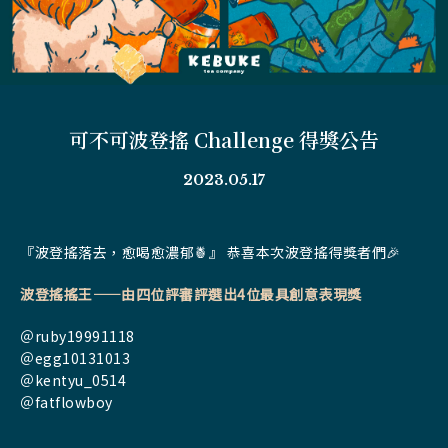
可不可波登搖 Challenge 得獎公告
2023.05.17
『波登搖落去，愈喝愈濃郁
🍍』
恭喜本次波登搖得獎者們🎉
波登搖搖王——由四位評審評選出4位最具創意表現獎
＠
ruby19991118
＠
egg10131013
＠
kentyu_0514
＠fatflowboy