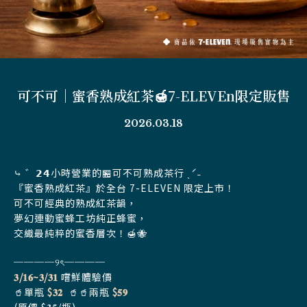
可不可｜蜜香熟成紅茶🍯7-ELEVEn限定販售
2026.03.18
⤷ ゛𝟮𝟰小時營業的🏪可不可熟成茶行 ˎˊ˗
『蜜香熟成紅茶』於全台 7-ELEVEN 限定上市！
可不可經典的熟成紅茶韻，
夢幻連動蜜蜂工坊純正蜂蜜，
交織最純粹的蜜香層次！🍯🐝
────୨ৎ────
𝟑/𝟏𝟔~𝟑/𝟑𝟏
嚐鮮體驗價
🥤單瓶
$𝟑𝟐
🥤🥤兩瓶
$𝟓𝟗