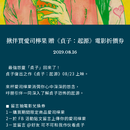
揪伴買愛司檸果 贈《貞子：起源》電影折價券
2019.08.16
最強怨靈「貞子」回來了！
貞子復出之作《貞子：起源》08/23 上映。
來杯愛司檸果消弭你心中深深的怨念，
呼朋引伴一同深入了解貞子恐怖的起源。
◼︎ 留言抽電影兌換券
1－購買期間限定商品愛司檸果
2－於 FB 活動貼文留言上傳你的愛司檸果
3－並留言 @好友 可不可和我作伙看貞子