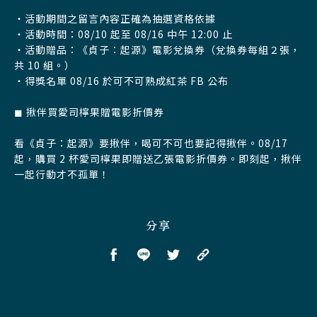
・活動期間之留言內容正確為抽選資格依據
・活動時間：08/10 起至 08/16 中午 12:00 止
・活動贈品：《貞子：起源》電影兌換券（兌換券每組２張，
共 10 組。）
・得獎名單 08/16 於可不可熟成紅茶 FB 公布
◼︎ 揪伴買愛司檸果贈電影折價券
看《貞子：起源》要揪伴，喝可不可也要記得揪伴。08/17
起，購買 2 杯愛司檸果即贈送乙張電影折價券。即刻起，揪伴
一起行動才不孤單！
分享