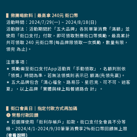
▌揪團喝飲料｜最高拿 240元 街口幣
活動時間：2024/7/29(一) ~ 2024/8/18(日)
活動辦法：活動期間於「五大品牌」各別單筆消費「滿額」並
使用「街口支付」付款，即可領取對應街口幣獎勵，最高累計
共可領取 240 元街口幣(每品牌限領取一次獎勵，數量有限，
領完 為止)。
注意事項：
✶ 獎勵需至街口支付App活動頁「手動領取」，名額判別依
「領獎」時間為準，若無法領獎則表示已 額滿(先領先贏)。
✶ 五大品牌包含「清心福全、路易莎、星巴克、可不可、迷客
夏」，以上品牌「實體與線上點餐通路合 計」。
▌街口會員日｜指定付款方式再加碼
➊ 常態付款回饋
✶ 若選擇使用「街利存帳戶」扣款，街口支付全會員不分等
級，2024/4/1-2024/9/30筆筆消費享2%街口幣回饋無上限
(查看說明)