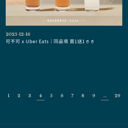
2025-12-16
可不可 x Uber Eats｜同品項 買1送1🥤🥤
1
2
3
4
5
6
7
8
9
...
29