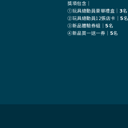
獎項包含｜
①玩具總動員豪華禮盒｜𝟯名
②玩具總動員12張店卡｜𝟱名
③新品體驗券組｜𝟱名
④新品買一送一券｜𝟱名