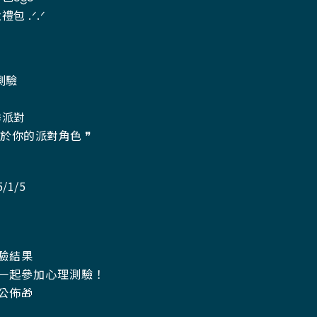
 .ᐟ.ᐟ
理測驗
季派對
屬於你的派對角色 ❞
/1/5
測驗結果
請一起參加心理測驗！
 公佈🎁