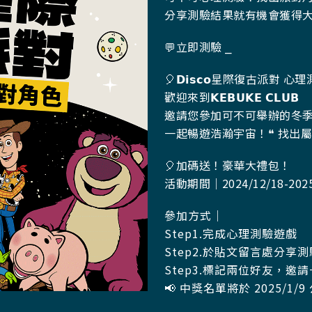
分享測驗結果就有機會獲得大禮包
💬立即測驗 ⎯
🎈
𝗗𝗶𝘀𝗰𝗼星際復古派對 心
歡迎來到𝗞𝗘𝗕𝗨𝗞𝗘 𝗖𝗟𝗨𝗕
邀請您參加可不可舉辦的冬
一起暢遊浩瀚宇宙！
❝ 找出
🎈
加碼送！豪華大禮包！
活動期間｜2024/12/18-2025
參加方式｜
Step1.完成心理測驗遊戲
Step2.於貼文留言處分享
Step3.標記兩位好友，邀
📢 中獎名單將於 2025/1/9