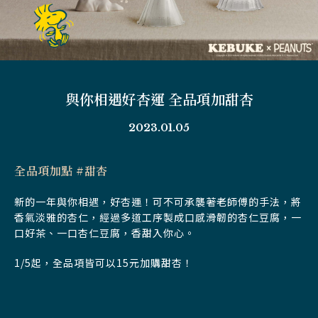
與你相遇好杏運 全品項加甜杏
2023.01.05
全品項加點 #甜杏
新的一年與你相遇，好杏運！可不可承襲著老師傅的手法，將
香氣淡雅的杏仁，經過多道工序製成口感滑韌的杏仁豆腐，一
口好茶、一口杏仁豆腐，香甜入你心。
1/5起，全品項皆可以15元加購甜杏！