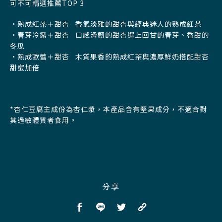
可不可精選推薦TOP 3
·熟成紅茶＋甜杏 香氣淡雅的甜杏與經典
迷人的熟成紅茶
·春芽冷露＋甜杏 口感滑韌的甜杏遇上回甘的春芽、香甜的
冬瓜
·熟成歐蕾＋甜杏 木質果香的熟成紅茶與濃厚鮮奶搭配甜杏
甜蜜加倍
*杏仁豆腐主成份為杏仁漿，本產品含有堅果成分，不適合對
其過敏體質者食用。
分享